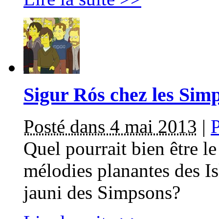
Sigur Rós chez les Sim
Posté dans 4 mai 2013
|
Quel pourrait bien être l
mélodies planantes des I
jauni des Simpsons?