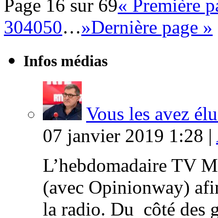
Page 16 sur 69
« Première p
30
40
50
…
»
Dernière page »
Infos médias
Vous les avez élu
07 janvier 2019 1:28 |
L’hebdomadaire TV Ma
(avec Opinionway) afin
la radio. Du côté des g