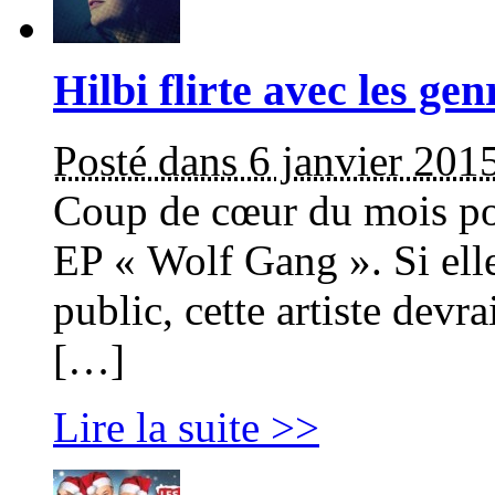
Hilbi flirte avec les g
Posté dans 6 janvier 201
Coup de cœur du mois pou
EP « Wolf Gang ». Si ell
public, cette artiste devr
[…]
Lire la suite >>