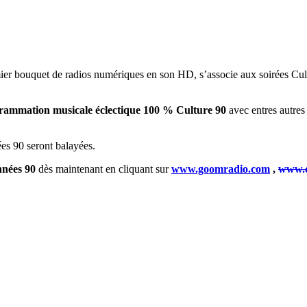
mier bouquet de radios numériques en son HD,
s’associe aux soirées Cu
rammation musicale éclectique 100 % Culture 90
avec entres autre
ées 90 seront balayées.
nnées 90
dès maintenant en cliquant sur
www.goomradio.com
,
www.c