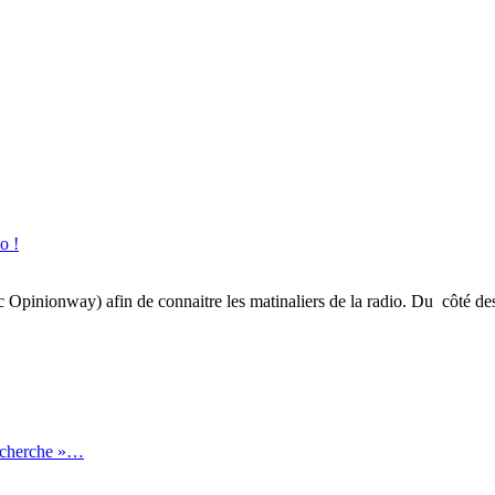
o !
inionway) afin de connaitre les matinaliers de la radio. Du côté des gé
recherche »…