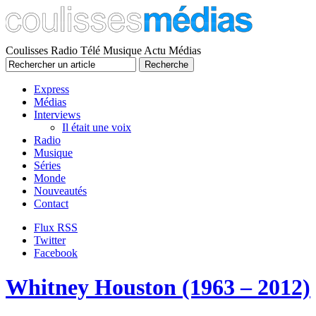
Coulisses Radio Télé Musique Actu Médias
Express
Médias
Interviews
Il était une voix
Radio
Musique
Séries
Monde
Nouveautés
Contact
Flux RSS
Twitter
Facebook
Whitney Houston (1963 – 2012)