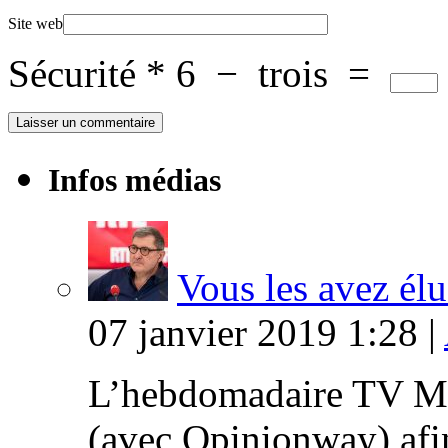
Site web
Sécurité
*
6
−
trois
=
Infos médias
Vous les avez élu
07 janvier 2019 1:28 |
L’hebdomadaire TV Ma
(avec Opinionway) afin