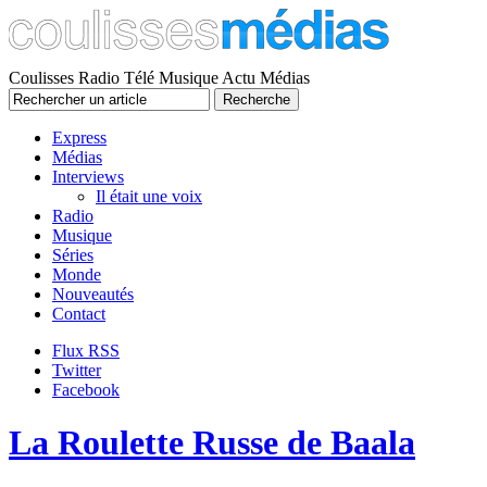
Coulisses Radio Télé Musique Actu Médias
Express
Médias
Interviews
Il était une voix
Radio
Musique
Séries
Monde
Nouveautés
Contact
Flux RSS
Twitter
Facebook
La Roulette Russe de Baala