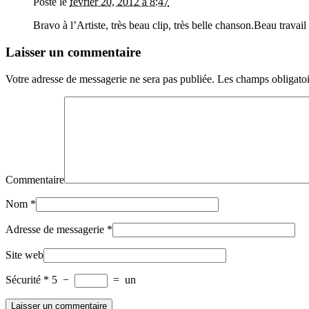
Posté le
février 20, 2012 à 8:47
Bravo à l’Artiste, très beau clip, très belle chanson.Beau travail
Laisser un commentaire
Votre adresse de messagerie ne sera pas publiée.
Les champs obligatoi
Commentaire
Nom
*
Adresse de messagerie
*
Site web
Sécurité
*
5
−
=
un