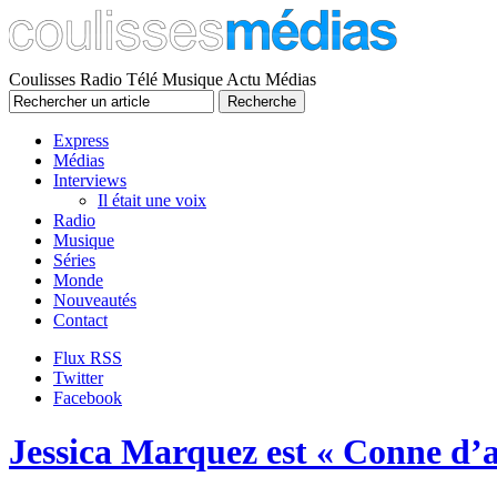
Coulisses Radio Télé Musique Actu Médias
Express
Médias
Interviews
Il était une voix
Radio
Musique
Séries
Monde
Nouveautés
Contact
Flux RSS
Twitter
Facebook
Jessica Marquez est « Conne d’