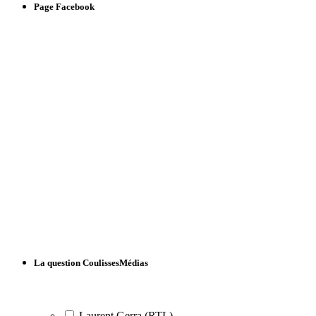
Page Facebook
La question CoulissesMédias
Laurent Gerra (RTL)