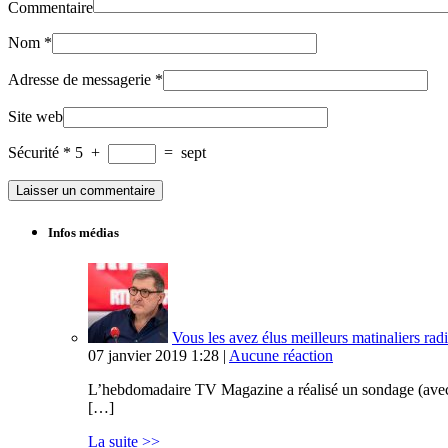
Commentaire
Nom
*
Adresse de messagerie
*
Site web
Sécurité
*
5
+
=
sept
Infos médias
Vous les avez élus meilleurs matinaliers radi
07 janvier 2019 1:28 |
Aucune réaction
L’hebdomadaire TV Magazine a réalisé un sondage (avec Op
[…]
La suite >>