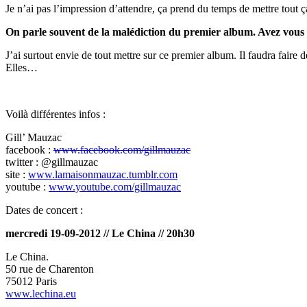
Je n’ai pas l’impression d’attendre, ça prend du temps de mettre tout ç
On parle souvent de la malédiction du premier album. Avez vous e
J’ai surtout envie de tout mettre sur ce premier album. Il faudra faire des
Elles…
Voilà différentes infos :
Gill’ Mauzac
facebook :
www.facebook.com/gillmauzac
twitter : @gillmauzac
site :
www.lamaisonmauzac.tumblr.com
youtube :
www.youtube.com/gillmauzac
Dates de concert :
mercredi 19-09-2012 // Le China // 20h30
Le China.
50 rue de Charenton
75012 Paris
www.lechina.eu