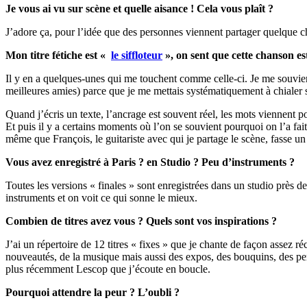
Je vous ai vu sur scène et quelle aisance ! Cela vous plaît ?
J’adore ça, pour l’idée que des personnes viennent partager quelque ch
Mon titre fétiche est «
le siffloteur
», on sent que cette chanson es
Il y en a quelques-unes qui me touchent comme celle-ci. Je me souvien
meilleures amies) parce que je me mettais systématiquement à chialer 
Quand j’écris un texte, l’ancrage est souvent réel, les mots viennent po
Et puis il y a certains moments où l’on se souvient pourquoi on l’a fait
même que François, le guitariste avec qui je partage le scène, fasse un 
Vous avez enregistré à Paris ? en Studio ? Peu d’instruments ?
Toutes les versions « finales » sont enregistrées dans un studio près 
instruments et on voit ce qui sonne le mieux.
Combien de titres avez vous ? Quels sont vos inspirations ?
J’ai un répertoire de 12 titres « fixes » que je chante de façon assez ré
nouveautés, de la musique mais aussi des expos, des bouquins, des pers
plus récemment Lescop que j’écoute en boucle.
Pourquoi attendre la peur ? L’oubli ?