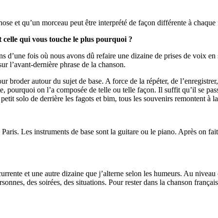
ose et qu’un morceau peut être interprété de façon différente à chaque f
t celle qui vous touche le plus pourquoi ?
s d’une fois où nous avons dû refaire une dizaine de prises de voix en
sur l’avant-dernière phrase de la chanson.
ur broder autour du sujet de base. A force de la répéter, de l’enregistrer,
e, pourquoi on l’a composée de telle ou telle façon. Il suffit qu’il se pa
petit solo de derrière les fagots et bim, tous les souvenirs remontent à la
de Paris. Les instruments de base sont la guitare ou le piano. Après on f
currente et une autre dizaine que j’alterne selon les humeurs. Au niveau d
onnes, des soirées, des situations. Pour rester dans la chanson françai