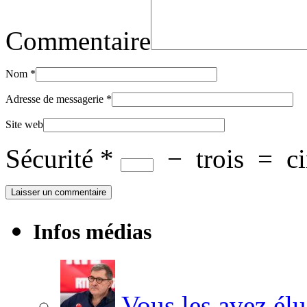
Commentaire
Nom
*
Adresse de messagerie
*
Site web
Sécurité
*
−
trois
=
c
Infos médias
Vous les avez élu