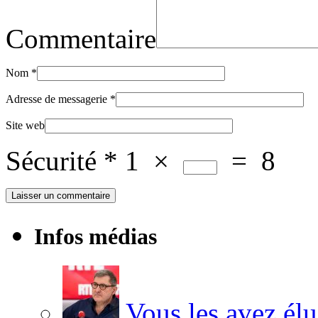
Commentaire
Nom
*
Adresse de messagerie
*
Site web
Sécurité
*
1
×
=
8
Infos médias
Vous les avez élu