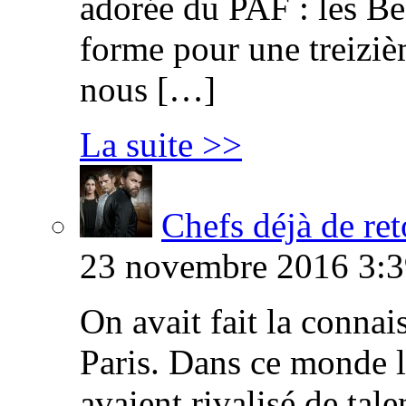
adorée du PAF : les B
forme pour une treiziè
nous […]
La suite >>
Chefs déjà de ret
23 novembre 2016 3:3
On avait fait la connai
Paris. Dans ce monde l
avaient rivalisé de tal