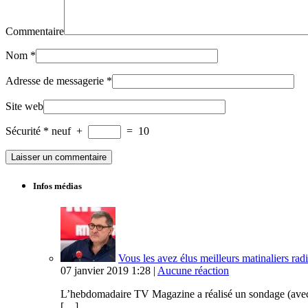
Commentaire
Nom
*
Adresse de messagerie
*
Site web
Sécurité
*
neuf
+
=
10
Infos médias
Vous les avez élus meilleurs matinaliers radi
07 janvier 2019 1:28 |
Aucune réaction
L’hebdomadaire TV Magazine a réalisé un sondage (avec Op
[…]