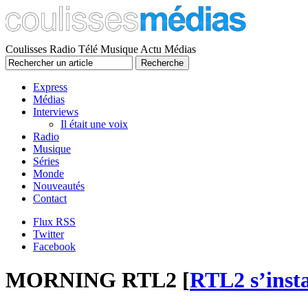
Coulisses Radio Télé Musique Actu Médias
Express
Médias
Interviews
Il était une voix
Radio
Musique
Séries
Monde
Nouveautés
Contact
Flux RSS
Twitter
Facebook
MORNING RTL2 [
RTL2 s’inst