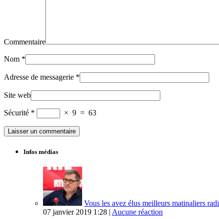
Commentaire
Nom
*
Adresse de messagerie
*
Site web
Sécurité
*
×
9
=
63
Infos médias
Vous les avez élus meilleurs matinaliers radi
07 janvier 2019 1:28 |
Aucune réaction