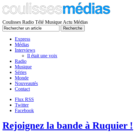
Coulisses Radio Télé Musique Actu Médias
Express
Médias
Interviews
Il était une voix
Radio
Musique
Séries
Monde
Nouveautés
Contact
Flux RSS
Twitter
Facebook
Rejoignez la bande à Ruquier !