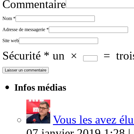
Commentaire
Nom
*
Adresse de messagerie
*
Site web
Sécurité
*
un
×
=
troi
Infos médias
Vous les avez élu
07 janvier 2019 1:28 |