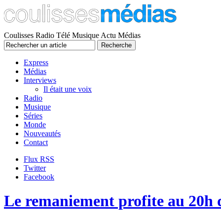
Coulisses Radio Télé Musique Actu Médias
Express
Médias
Interviews
Il était une voix
Radio
Musique
Séries
Monde
Nouveautés
Contact
Flux RSS
Twitter
Facebook
Le remaniement profite au 20h 