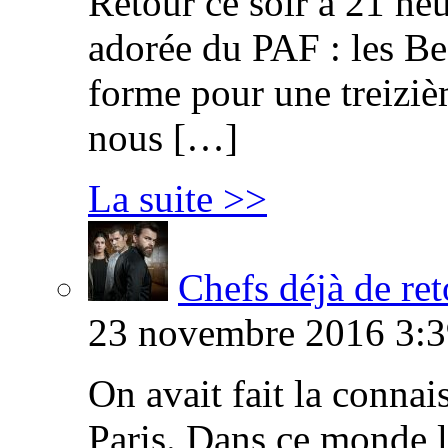
Retour ce soir à 21 heu
adorée du PAF : les B
forme pour une treiziè
nous […]
La suite >>
Chefs déjà de ret
23 novembre 2016 3:3
On avait fait la connai
Paris. Dans ce monde l