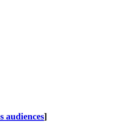
es audiences
]