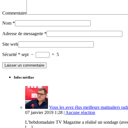
Commentaire
Nom
*
Adresse de messagerie
*
Site web
Sécurité
*
sept
−
=
5
Infos médias
Vous les avez élus meilleurs matinaliers radi
07 janvier 2019 1:28 |
Aucune réaction
L’hebdomadaire TV Magazine a réalisé un sondage (avec Op
[…]