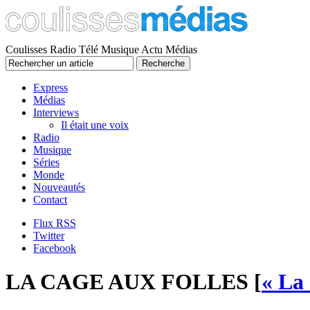
Coulisses Radio Télé Musique Actu Médias
Express
Médias
Interviews
Il était une voix
Radio
Musique
Séries
Monde
Nouveautés
Contact
Flux RSS
Twitter
Facebook
LA CAGE AUX FOLLES [
« La 