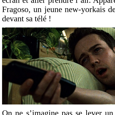
écran et aller prendre l’air. Appa
Fragoso, un jeune new-yorkais d
devant sa télé !
On ne s’imagine pas se lever un