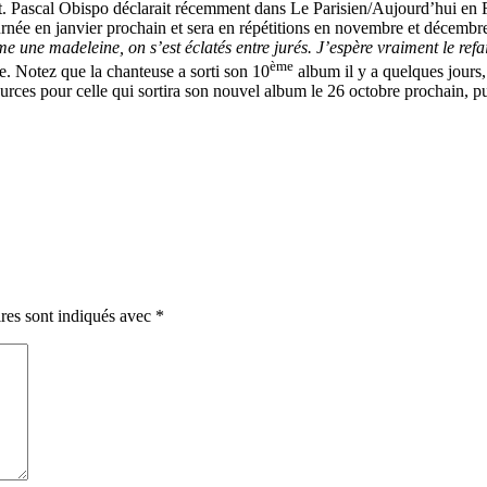
t. Pascal Obispo déclarait récemment dans Le Parisien/Aujourd’hui en 
née en janvier prochain et sera en répétitions en novembre et décembr
me une madeleine, on s’est éclatés entre jurés. J’espère vraiment le refa
ème
e. Notez que la chanteuse a sorti son 10
album il y a quelques jours, 
rces pour celle qui sortira son nouvel album le 26 octobre prochain, pu
res sont indiqués avec
*