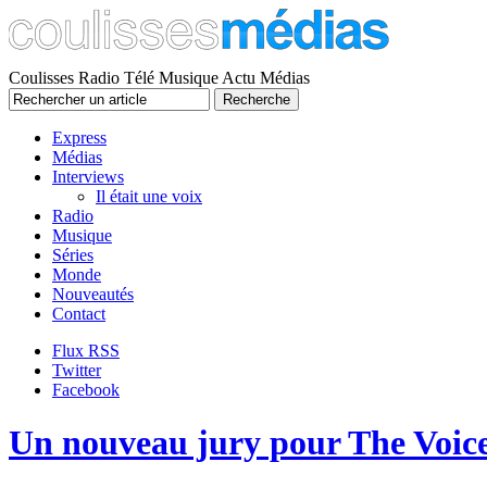
Coulisses Radio Télé Musique Actu Médias
Express
Médias
Interviews
Il était une voix
Radio
Musique
Séries
Monde
Nouveautés
Contact
Flux RSS
Twitter
Facebook
Un nouveau jury pour The Voic