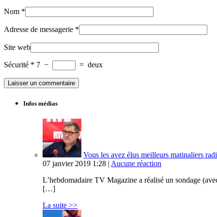
Nom
*
Adresse de messagerie
*
Site web
Sécurité
*
7
−
=
deux
Infos médias
Vous les avez élus meilleurs matinaliers radi
07 janvier 2019 1:28 |
Aucune réaction
L’hebdomadaire TV Magazine a réalisé un sondage (avec Op
[…]
La suite >>