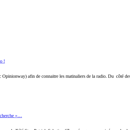
o !
inionway) afin de connaitre les matinaliers de la radio. Du côté des gé
recherche »…