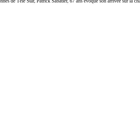
onnes de Télé Star, Patrick Sabatier, 67 ans évoque son arrivée sur la 