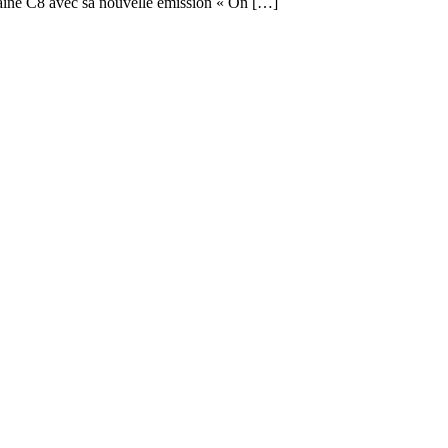
chaîne C8 avec sa nouvelle émission « On […]