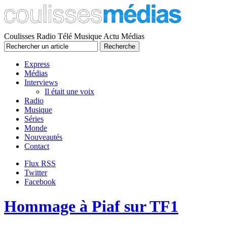
Coulisses Radio Télé Musique Actu Médias
Express
Médias
Interviews
Il était une voix
Radio
Musique
Séries
Monde
Nouveautés
Contact
Flux RSS
Twitter
Facebook
Hommage à Piaf sur TF1