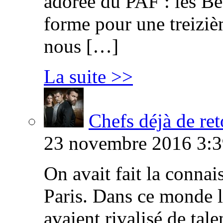
adorée du PAF : les B
forme pour une treiziè
nous […]
La suite >>
Chefs déjà de ret
23 novembre 2016 3:3
On avait fait la connai
Paris. Dans ce monde l
avaient rivalisé de tal