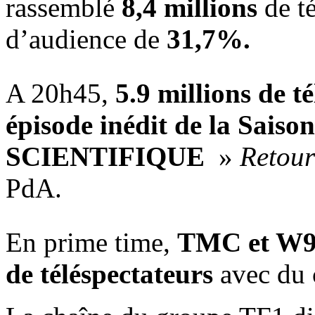
rassemblé
8,4 millions
de té
d’audience de
31,7%.
A 20h45,
5.9 millions de t
épisode inédit de la Sais
SCIENTIFIQUE
»
Retou
PdA.
En prime time,
TMC et W
de téléspectateurs
avec du 