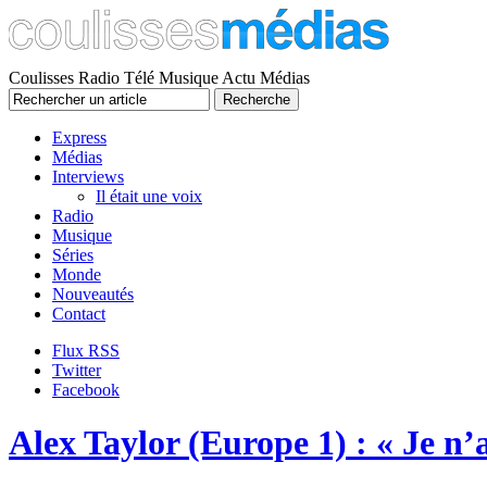
Coulisses Radio Télé Musique Actu Médias
Express
Médias
Interviews
Il était une voix
Radio
Musique
Séries
Monde
Nouveautés
Contact
Flux RSS
Twitter
Facebook
Alex Taylor (Europe 1) : « Je n’