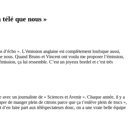
 télé que nous »
as d’écho ». L’émission anglaise est complètement loufoque aussi,
é que nous. Quand Bruno et Vincent ont voulu me proposer l’émission,
émission, ça lui ressemble. C’est un joyeux bordel et c’est très
le avec un journaliste de « Sciences et Avenir ». Chaque année, il y a
 super de manger plein de citrons parce que ça t’enlève plein de trucs »,
t d’en faire part aux téléspectateurs donc, on a une vraie belle équipe