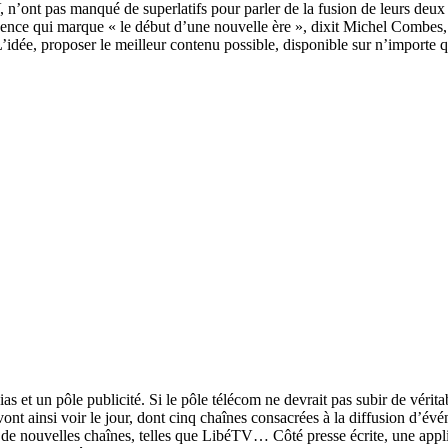
t pas manqué de superlatifs pour parler de la fusion de leurs deux en
nce qui marque « le début d’une nouvelle ère », dixit Michel Combes, qu
L’idée, proposer le meilleur contenu possible, disponible sur n’importe q
ias et un pôle publicité. Si le pôle télécom ne devrait pas subir de vér
ont ainsi voir le jour, dont cinq chaînes consacrées à la diffusion d’év
e nouvelles chaînes, telles que LibéTV… Côté presse écrite, une applica