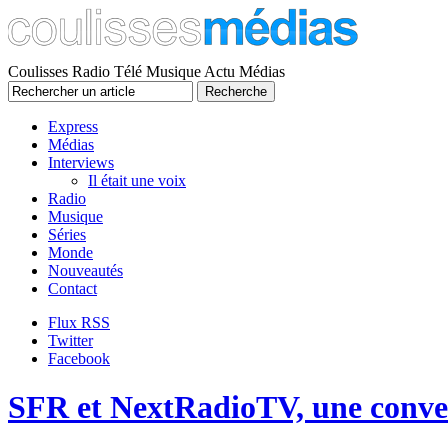
Coulisses Radio Télé Musique Actu Médias
Express
Médias
Interviews
Il était une voix
Radio
Musique
Séries
Monde
Nouveautés
Contact
Flux RSS
Twitter
Facebook
SFR et NextRadioTV, une conver