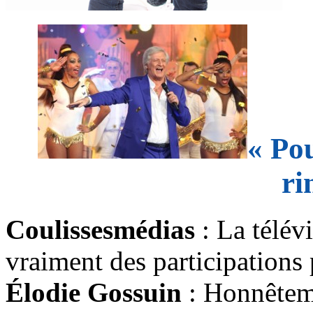
« Pou
ri
Coulissesmédias
: La télév
vraiment des participations p
Élodie Gossuin
: Honnêteme