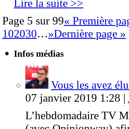
Lire la suite >>
Page 5 sur 99
« Première pa
10
20
30
…
»
Dernière page »
Infos médias
Vous les avez élu
07 janvier 2019 1:28 |
L’hebdomadaire TV Ma
(avec Opinionway) afin